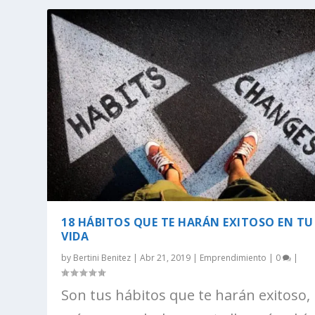
18 HÁBITOS QUE TE HARÁN EXITOSO EN TU
VIDA
by
Bertini Benitez
|
Abr 21, 2019
|
Emprendimiento
|
0
|
Son tus hábitos que te harán exitoso,