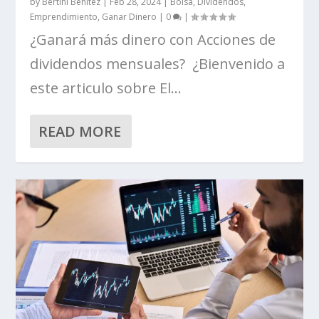
by
Bertini Benitez
|
Feb 28, 2024
|
Bolsa
,
Dividendos
,
Emprendimiento
,
Ganar Dinero
|
0
|
¿Ganará más dinero con Acciones de
dividendos mensuales? ¿Bienvenido a
este articulo sobre El...
READ MORE