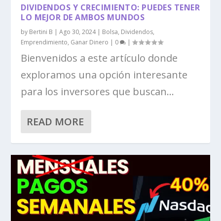
DIVIDENDOS Y CRECIMIENTO: PUEDES TENER
LO MEJOR DE AMBOS MUNDOS
by
Bertini B
|
Ago 30, 2024
|
Bolsa
,
Dividendos
,
Emprendimiento
,
Ganar Dinero
|
0
|
Bienvenidos a este artículo donde
exploramos una opción interesante
para los inversores que buscan...
READ MORE