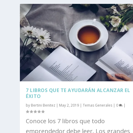
7 LIBROS QUE TE AYUDARÁN ALCANZAR EL
ÉXITO
by
Bertini Benitez
|
May 2, 2019
|
Temas Generales
|
0
|
Conoce los 7 libros que todo
emprendedor debe leer. Los grandes