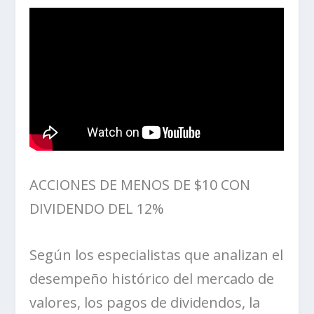
ACCIONES DE MENOS DE $10 CON
DIVIDENDO DEL 12%
Según los
especialistas
que analizan el
desempeño histórico del mercado de
valores, los pagos de dividendos, la