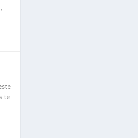
,
este
s te