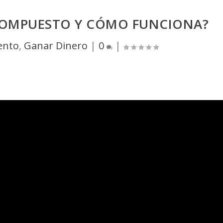
 COMPUESTO Y CÓMO FUNCIONA?
ento
,
Ganar Dinero
|
0
|